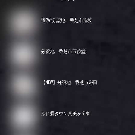
*NEW*分譲地 香芝市逢坂
分譲地 香芝市五位堂
【NEW】分譲地 香芝市鎌田
ふれ愛タウン真美ヶ丘東