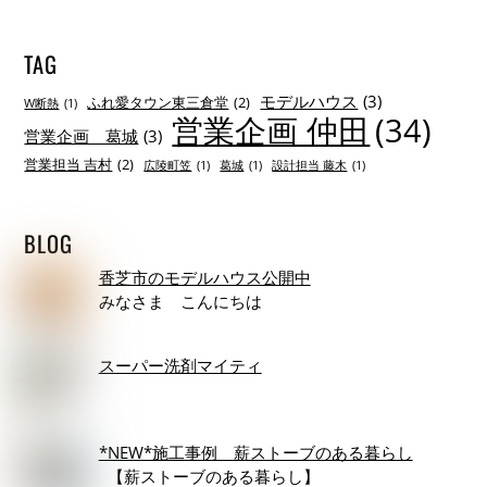
TAG
モデルハウス
(3)
ふれ愛タウン東三倉堂
(2)
W断熱
(1)
営業企画 仲田
(34)
営業企画 葛城
(3)
営業担当 吉村
(2)
広陵町笠
(1)
葛城
(1)
設計担当 藤木
(1)
BLOG
香芝市のモデルハウス公開中
みなさま こんにちは
スーパー洗剤マイティ
*NEW*施工事例 薪ストーブのある暮らし
【薪ストーブのある暮らし】