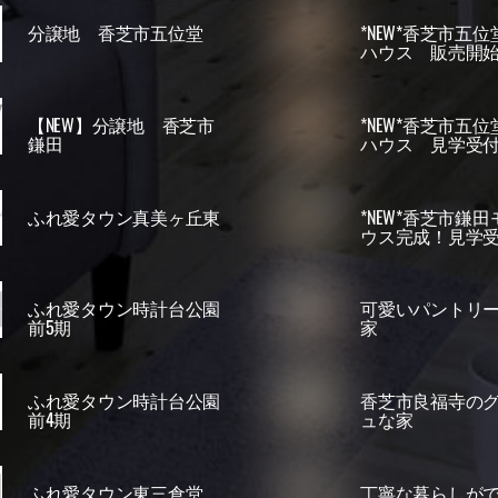
分譲地 香芝市五位堂
*NEW*香芝市五
ハウス 販売開
【NEW】分譲地 香芝市
*NEW*香芝市五
鎌田
ハウス 見学受
ふれ愛タウン真美ヶ丘東
*NEW*香芝市鎌
ウス完成！見学
ふれ愛タウン時計台公園
可愛いパントリ
前5期
家
ふれ愛タウン時計台公園
香芝市良福寺の
前4期
ュな家
ふれ愛タウン東三倉堂
丁寧な暮らしが