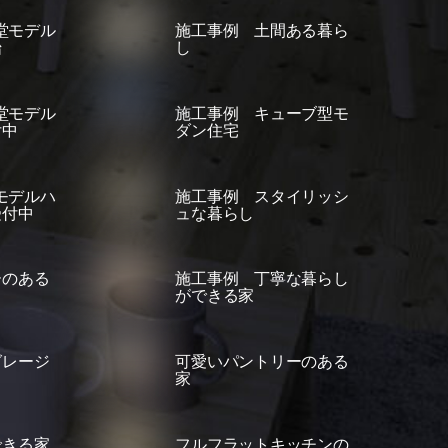
位堂モデル
施工事例 土間ある暮ら
始
し
位堂モデル
施工事例 キューブ型モ
付中
ダン住宅
田モデルハ
施工事例 スタイリッシ
受付中
ュな暮らし
ーのある
施工事例 丁寧な暮らし
ができる家
グレージ
可愛いパントリーのある
家
できる家
フルフラットキッチンの