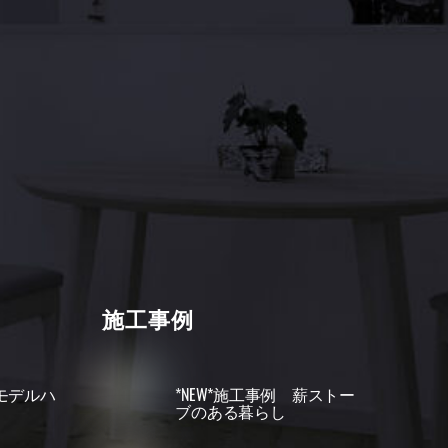
施工事例
田モデルハ
*NEW*施工事例 薪ストー
ブのある暮らし