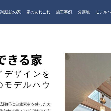
葛城建設の家
家のあれこれ
施工事例
分譲地
モデル
できる家
イデザインを
のモデルハウ
広陵町に自然素材を使ったカ
的なサイディングではなく左